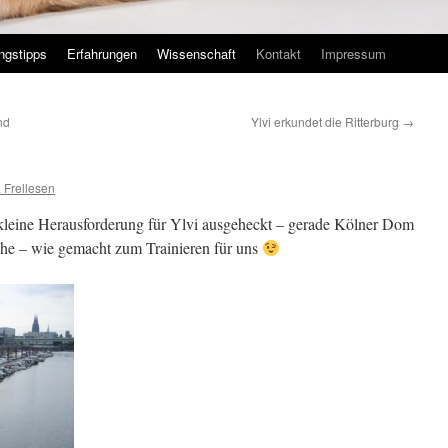
ingstipps
Erfahrungen
Wissenschaft
Kontakt
Impressum
nd
Ylvi erkundet die Ritterburg
→
 Frellesen
 kleine Herausforderung für Ylvi ausgeheckt – gerade Kölner Dom
he – wie gemacht zum Trainieren für uns