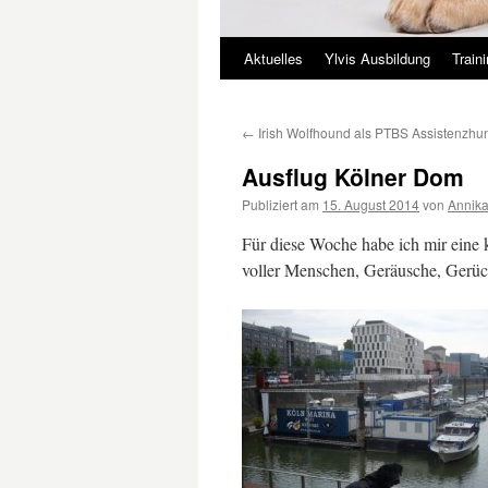
Aktuelles
Ylvis Ausbildung
Train
Springe
zum
←
Irish Wolfhound als PTBS Assistenzhu
Inhalt
Ausflug Kölner Dom
Publiziert am
15. August 2014
von
Annika
Für diese Woche habe ich mir eine
voller Menschen, Geräusche, Gerüc