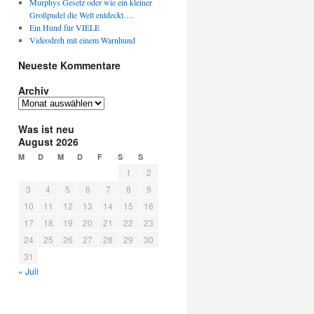
Murphys Gesetz oder wie ein kleiner
Großpudel die Welt entdeckt….
Ein Hund für VIELE
Videodreh mit einem Warnhund
Neueste Kommentare
Archiv
A
r
Was ist neu
c
August 2026
h
i
M
D
M
D
F
S
S
v
1
2
3
4
5
6
7
8
9
10
11
12
13
14
15
16
17
18
19
20
21
22
23
24
25
26
27
28
29
30
31
« Juli