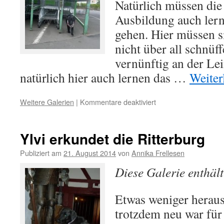
Natürlich müssen die
Ausbildung auch ler
gehen. Hier müssen si
nicht über all schnüf
vernünftig an der Lei
natürlich hier auch lernen das …
Weiter
Weitere Galerien
|
Kommentare deaktiviert
für
Training
im
Baumarkt
Ylvi erkundet die Ritterburg
und
der
Publiziert am
21. August 2014
von
Annika Frellesen
Angriff
Diese Galerie enthäl
Etwas weniger herau
trotzdem neu war für 