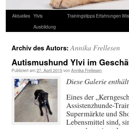
Aktuelles
Ylvis
Trainingstipps
Erfahrungen
Wis
Springe
Ausbildung
zum
Inhalt
Annika Frellesen
Archiv des Autors:
Autismushund Ylvi im Geschä
Publiziert am
27. April 2015
von
Annika Frellesen
Diese Galerie enthäl
Eines der „Kerngesch
Assistenzhunde-Train
Supermärkte und Sho
Lebensmittel sind, s