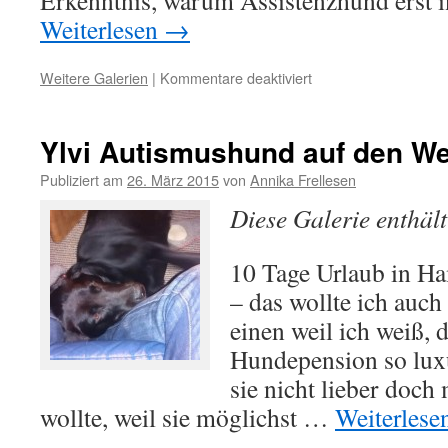
Erkenntnis, warum Assistenzhund erst 
Weiterlesen
→
Weitere Galerien
|
Kommentare deaktiviert
für
Ylvi
Autismushund
in
Ylvi Autismushund auf den We
Dänemark
Publiziert am
26. März 2015
von
Annika Frellesen
Diese Galerie enthäl
10 Tage Urlaub in 
– das wollte ich auc
einen weil ich weiß, d
Hundepension so luxu
sie nicht lieber doc
wollte, weil sie möglichst …
Weiterlese