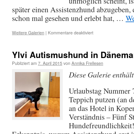
unmöglich scheint, ist
später einen Assistenzhund abzugeben, d
schon mal gesehen und erlebt hat, …
We
Weitere Galerien
|
Kommentare deaktiviert
für
Ylvi
Autismushund
bei
Ylvi Autismushund in Dänema
den
Elefanten
Publiziert am
7. April 2015
von
Annika Frellesen
im
Diese Galerie enthäl
Zoo
Urlaubstag Nummer 7
Teppich putzen (an de
an das Hotel in Kope
Verständnis – Fünf S
Hundefreundlichkeit