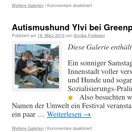
Weitere Galerien
|
Kommentare deaktiviert
für
Ylvi
Autismushund
auf
Autismushund Ylvi bei Green
den
Weg
Publiziert am
18. März 2015
von
Annika Frellesen
in
Diese Galerie enthäl
den
Urlaub
Ein sonniger Samsta
Innenstadt voller ve
und Hunde und sogar
Sozialisierungs-Pral
Also besuchten wi
Namen der Umwelt ein Festival veranstal
ein paar …
Weiterlesen
→
Weitere Galerien
|
Kommentare deaktiviert
für