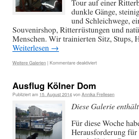
Tour auf einer Ritter
dunkle Gänge, steini
und Schleichwege, ei
Souvenirshop, Ritterrüstungen und natür
Menschen. Wir trainierten Sitz, Stups,
Weiterlesen
→
Weitere Galerien
|
Kommentare deaktiviert
für
Ylvi
erkundet
die
Ausflug Kölner Dom
Ritterburg
Publiziert am
15. August 2014
von
Annika Frellesen
Diese Galerie enthäl
Für diese Woche habe
Herausforderung für 