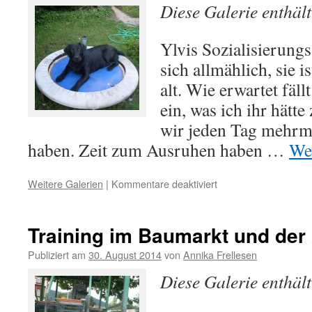
Diese Galerie enthäl
Ylvis Sozialisierungs
sich allmählich, sie 
alt. Wie erwartet fäll
ein, was ich ihr hätt
wir jeden Tag mehrm
haben. Zeit zum Ausruhen haben …
We
Weitere Galerien
|
Kommentare deaktiviert
für
Standards
bei
der
Training im Baumarkt und der 
Ausbildung
von
Publiziert am
30. August 2014
von
Annika Frellesen
Autismushunden
Diese Galerie enthäl