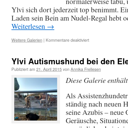
normalerweise tabu, 
Ylvi sich dort jederzeit top benimmt. E
Laden sein Bein am Nudel-Regal hebt 
Weiterlesen
→
Weitere Galerien
|
Kommentare deaktiviert
für
Autismushund
Ylvi
im
Ylvi Autismushund bei den El
Geschäft
Publiziert am
21. April 2015
von
Annika Frellesen
Diese Galerie enthäl
Als Assistenzhundetr
ständig nach neuen H
seine Azubis – neue 
Geräusche, Situation