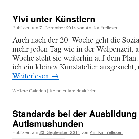
Autismushund
Ylvi
bei
Ylvi unter Künstlern
Greenpeace
Publiziert am
7. Dezember 2014
von
Annika Frellesen
Auch nach der 20. Woche geht die Sozial
mehr jeden Tag wie in der Welpenzeit, 
Woche steht sie weiterhin auf dem Plan.
ich ein kleines Kunstatelier ausgesucht
Weiterlesen
→
Weitere Galerien
|
Kommentare deaktiviert
für
Ylvi
unter
Künstlern
Standards bei der Ausbildung
Autismushunden
Publiziert am
23. September 2014
von
Annika Frellesen