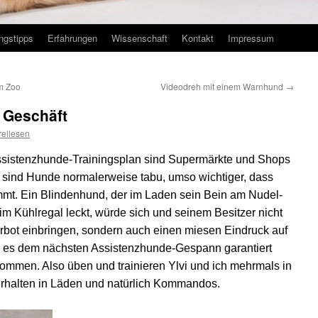
ingstipps
Erfahrungen
Wissenschaft
Kontakt
Impressum
im Zoo
Videodreh mit einem Warnhund
→
 Geschäft
rellesen
Assistenzhunde-Trainingsplan sind Supermärkte und Shops
d, sind Hunde normalerweise tabu, umso wichtiger, dass
nimmt. Ein Blindenhund, der im Laden sein Bein am Nudel-
im Kühlregal leckt, würde sich und seinem Besitzer nicht
erbot einbringen, sondern auch einen miesen Eindruck auf
d es dem nächsten Assistenzhunde-Gespann garantiert
kommen. Also üben und trainieren Ylvi und ich mehrmals in
halten in Läden und natürlich Kommandos.