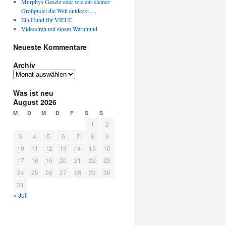
Murphys Gesetz oder wie ein kleiner
Großpudel die Welt entdeckt….
Ein Hund für VIELE
Videodreh mit einem Warnhund
Neueste Kommentare
Archiv
A
r
Was ist neu
c
August 2026
h
i
M
D
M
D
F
S
S
v
1
2
3
4
5
6
7
8
9
10
11
12
13
14
15
16
17
18
19
20
21
22
23
24
25
26
27
28
29
30
31
« Juli