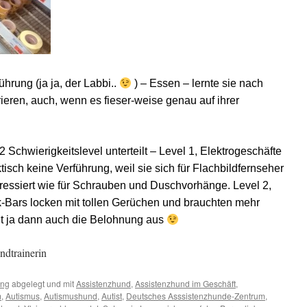
ührung (ja ja, der Labbi..
) – Essen – lernte sie nach
eren, auch, wenn es fieser-weise genau auf ihrer
 Schwierigkeitslevel unterteilt – Level 1, Elektrogeschäfte
tisch keine Verführung, weil sie sich für Flachbildfernseher
essiert wie für Schrauben und Duschvorhänge. Level 2,
-Bars locken mit tollen Gerüchen und brauchten mehr
llt ja dann auch die Belohnung aus
ndtrainerin
ung
abgelegt und mit
Assistenzhund
,
Assistenzhund im Geschäft
,
m
,
Autismus
,
Autismushund
,
Autist
,
Deutsches Asssistenzhunde-Zentrum
,