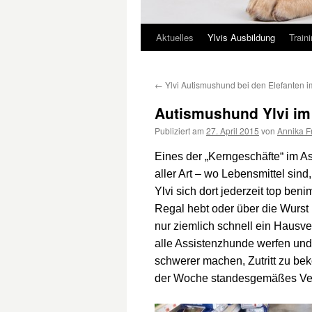
Aktuelles
Ylvis Ausbildung
Train
Springe
zum
←
Ylvi Autismushund bei den Elefanten 
Inhalt
Autismushund Ylvi im
Publiziert am
27. April 2015
von
Annika F
Eines der „Kerngeschäfte“ im 
aller Art – wo Lebensmittel sin
Ylvi sich dort jederzeit top be
Regal hebt oder über die Wurst 
nur ziemlich schnell ein Hausv
alle Assistenzhunde werfen un
schwerer machen, Zutritt zu be
der Woche standesgemäßes Ver