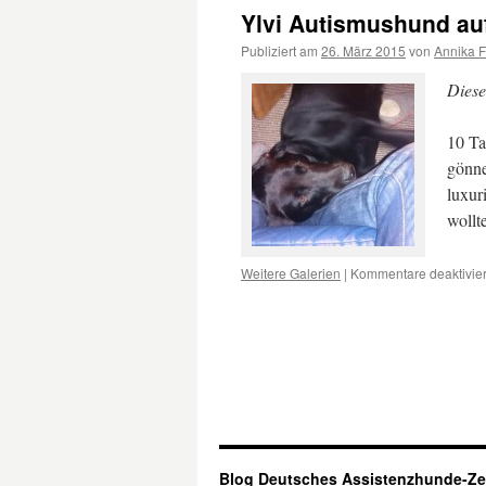
Ylvi Autismushund au
Publiziert am
26. März 2015
von
Annika F
Diese
10 Ta
gönne
luxur
wollt
Weitere Galerien
|
Kommentare deaktivier
Blog Deutsches Assistenzhunde-Z