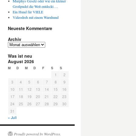
Murphys Gesetz oder wie ein kleiner
Großpudel die Welt entdeckt….
Ein Hund für VIELE
Videodreh mit einem Warnhund
Neueste Kommentare
Archiv
A
r
Was ist neu
c
August 2026
h
i
M
D
M
D
F
S
S
v
1
2
3
4
5
6
7
8
9
10
11
12
13
14
15
16
17
18
19
20
21
22
23
24
25
26
27
28
29
30
31
« Juli
Proudly powered by WordPress.