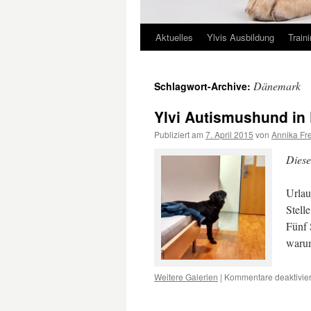
Aktuelles
Ylvis Ausbildung
Train
Springe
zum
Dänemark
Schlagwort-Archive:
Inhalt
Ylvi Autismushund in
Publiziert am
7. April 2015
von
Annika Fr
Diese
Urlau
Stell
Fünf 
warum
Weitere Galerien
|
Kommentare deaktivier