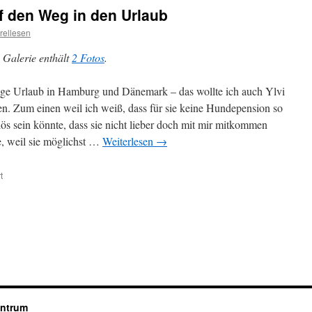
in
f den Weg in den Urlaub
Dänemark
rellesen
 Galerie enthält
2 Fotos
.
ge Urlaub in Hamburg und Dänemark – das wollte ich auch Ylvi
n. Zum einen weil ich weiß, dass für sie keine Hundepension so
iös sein könnte, dass sie nicht lieber doch mit mir mitkommen
e, weil sie möglichst …
Weiterlesen
→
t
für
Ylvi
Autismushund
auf
den
Weg
in
den
Urlaub
entrum