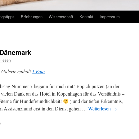
ingstipps
Erfahrungen
Wissenschaft
Kontakt
Impressum
 Dänemark
ellesen
 Galerie enthält
1 Foto
.
bstag Nummer 7 begann für mich mit Teppich putzen (an der
e vielen Dank an das Hotel in Kopenhagen für das Verständnis –
Sterne für Hundefreundlichkeit!
) und der tiefen Erkenntnis,
 Assistenzhund erst in den Dienst gehen …
Weiterlesen
→
t
für
Ylvi
Autismushund