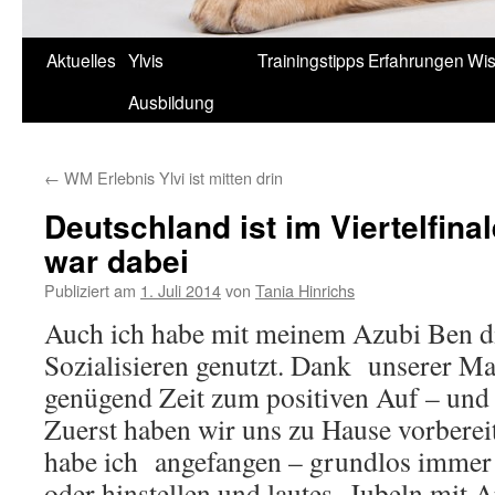
Aktuelles
Ylvis
Trainingstipps
Erfahrungen
Wis
Springe
Ausbildung
zum
Inhalt
←
WM Erlebnis Ylvi ist mitten drin
Deutschland ist im Viertelfina
war dabei
Publiziert am
1. Juli 2014
von
Tania Hinrichs
Auch ich habe mit meinem Azubi Ben
Sozialisieren genutzt. Dank unserer Ma
genügend Zeit zum positiven Auf – un
Zuerst haben wir uns zu Hause vorberei
habe ich angefangen – grundlos immer 
oder hinstellen und lautes Jubeln mit 